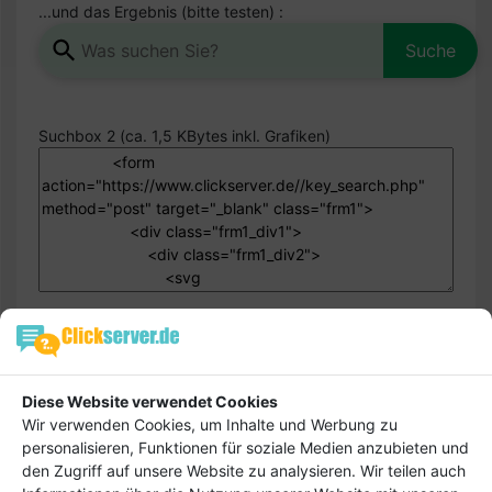
...und das Ergebnis (bitte testen) :
Suchbox 2 (ca. 1,5 KBytes inkl. Grafiken)
...und das Ergebnis (bitte testen) :
Diese Website verwendet Cookies
Wir verwenden Cookies, um Inhalte und Werbung zu
Suchbox 3 (ca. 1,2 KBytes inkl. Grafiken)
personalisieren, Funktionen für soziale Medien anzubieten und
den Zugriff auf unsere Website zu analysieren. Wir teilen auch