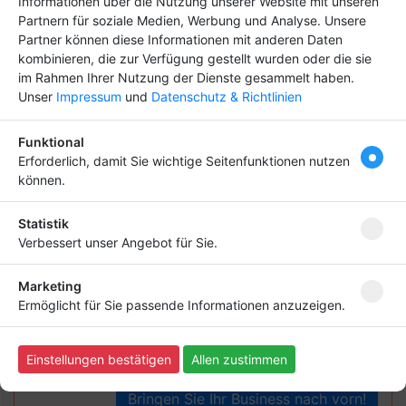
Informationen über die Nutzung unserer Website mit unseren
Partnern für soziale Medien, Werbung und Analyse. Unsere
Partner können diese Informationen mit anderen Daten
kombinieren, die zur Verfügung gestellt wurden oder die sie
im Rahmen Ihrer Nutzung der Dienste gesammelt haben.
Unser
Impressum
und
Datenschutz & Richtlinien
...und das Ergebnis (bitte testen) :
Funktional
Erforderlich, damit Sie wichtige Seitenfunktionen nutzen
können.
Statistik
Verbessert unser Angebot für Sie.
Hebe dich ab von
Tipp
anderen ab und bringe
Marketing
deinen Firmeneintrag
Ermöglicht für Sie passende Informationen anzuzeigen.
ganz nach vorn! Dein
Premium-Eintrag schon
Einstellungen bestätigen
Allen zustimmen
ab
4,99 €
Bringen Sie Ihr Business nach vorn!