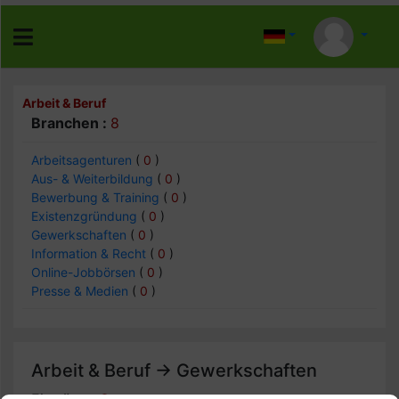
Arbeit & Beruf
Branchen :
8
Arbeitsagenturen
(
0
)
Aus- & Weiterbildung
(
0
)
Bewerbung & Training
(
0
)
Existenzgründung
(
0
)
Gewerkschaften
(
0
)
Information & Recht
(
0
)
Online-Jobbörsen
(
0
)
Presse & Medien
(
0
)
Arbeit & Beruf -> Gewerkschaften