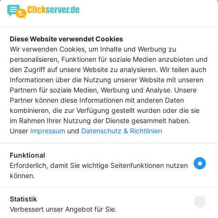
Einträge :
0
keine Daten
Diese Website verwendet Cookies
Wir verwenden Cookies, um Inhalte und Werbung zu
personalisieren, Funktionen für soziale Medien anzubieten und
den Zugriff auf unsere Website zu analysieren. Wir teilen auch
Informationen über die Nutzung unserer Website mit unseren
Hebe dich ab von
Tipp
Partnern für soziale Medien, Werbung und Analyse. Unsere
anderen ab und bringe
Partner können diese Informationen mit anderen Daten
deinen Firmeneintrag
kombinieren, die zur Verfügung gestellt wurden oder die sie
ganz nach vorn! Dein
im Rahmen Ihrer Nutzung der Dienste gesammelt haben.
Unser
Impressum
und
Datenschutz & Richtlinien
Premium-Eintrag schon
ab
4,99 €
Funktional
Bringen Sie Ihr Business nach vorn!
Erforderlich, damit Sie wichtige Seitenfunktionen nutzen
können.
Statistik
Newsletter abonnieren
Verbessert unser Angebot für Sie.