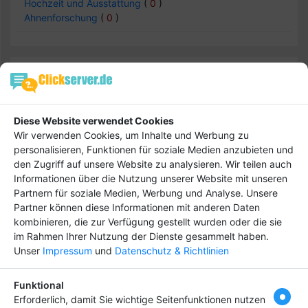
Hochzeit und Ausstattung
(
0
)
Ahnenforschung
(
0
)
Familie & Erziehung -> Kindergärten &
Krippen
Einträge :
0
Diese Website verwendet Cookies
Wir verwenden Cookies, um Inhalte und Werbung zu
personalisieren, Funktionen für soziale Medien anzubieten und
den Zugriff auf unsere Website zu analysieren. Wir teilen auch
keine Daten
Informationen über die Nutzung unserer Website mit unseren
Partnern für soziale Medien, Werbung und Analyse. Unsere
Partner können diese Informationen mit anderen Daten
kombinieren, die zur Verfügung gestellt wurden oder die sie
im Rahmen Ihrer Nutzung der Dienste gesammelt haben.
Hebe dich ab von
Tipp
Unser
Impressum
und
Datenschutz & Richtlinien
anderen ab und bringe
deinen Firmeneintrag
Funktional
ganz nach vorn! Dein
Erforderlich, damit Sie wichtige Seitenfunktionen nutzen
Premium-Eintrag schon