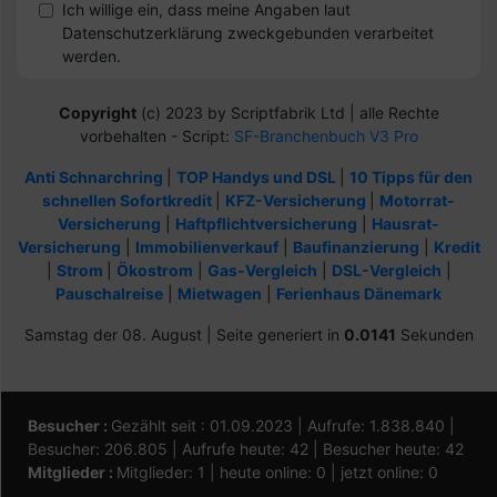
Ich willige ein, dass meine Angaben laut
Datenschutzerklärung zweckgebunden verarbeitet
werden.
Copyright
(c) 2023 by Scriptfabrik Ltd | alle Rechte
vorbehalten - Script:
SF-Branchenbuch V3 Pro
Anti Schnarchring
|
TOP Handys und DSL
|
10 Tipps für den
schnellen Sofortkredit
|
KFZ-Versicherung
|
Motorrat-
Versicherung
|
Haftpflichtversicherung
|
Hausrat-
Versicherung
|
Immobilienverkauf
|
Baufinanzierung
|
Kredit
|
Strom
|
Ökostrom
|
Gas-Vergleich
|
DSL-Vergleich
|
Pauschalreise
|
Mietwagen
|
Ferienhaus Dänemark
Samstag der 08. August | Seite generiert in
0.0141
Sekunden
Besucher :
Gezählt seit : 01.09.2023 | Aufrufe: 1.838.840 |
Besucher: 206.805 | Aufrufe heute: 42 | Besucher heute: 42
Mitglieder :
Mitglieder: 1 | heute online: 0 | jetzt online: 0