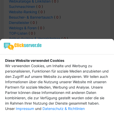
Webkataloge & Linklisten
(
0
)
Suchmaschinen
(
0
)
Website-Ranking
(
0
)
Besucher- & Bannertausch
(
0
)
Dienstleister
(
0
)
Weblogs & Foren
(
0
)
TOP-Listen
(
0
)
Artikel-Archive & Verzeichnisse
(
0
)
Internetcafe
(
0
)
Private Webseiten
(
0
)
Diese Website verwendet Cookies
Wir verwenden Cookies, um Inhalte und Werbung zu
personalisieren, Funktionen für soziale Medien anzubieten und
Internet -> Internetcafe
den Zugriff auf unsere Website zu analysieren. Wir teilen auch
Einträge :
0
Informationen über die Nutzung unserer Website mit unseren
Partnern für soziale Medien, Werbung und Analyse. Unsere
Partner können diese Informationen mit anderen Daten
kombinieren, die zur Verfügung gestellt wurden oder die sie
keine Daten
im Rahmen Ihrer Nutzung der Dienste gesammelt haben.
Unser
Impressum
und
Datenschutz & Richtlinien