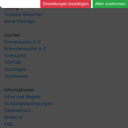
Einstellungen bestätigen
Allen zustimmen
Listing
Topliste Besucher
Neue Einträge
Suchen
Firmensuche A-Z
Branchensuche A-Z
Livesuche
TOP100
Suchtipps
Suchboxen
Informationen
Infos und Regeln
Nutzungsbedingungen
Datenschutz
Widerruf
FAQ