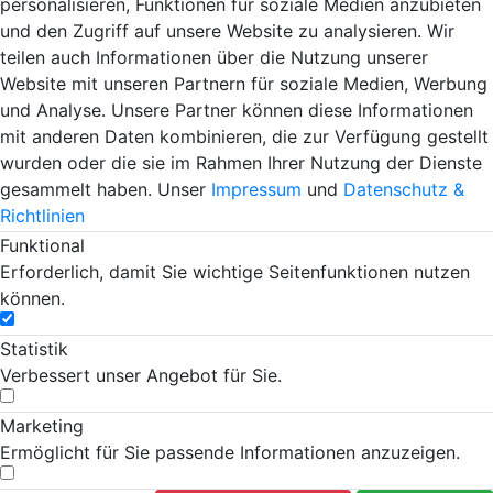
Gesundheit ->
personalisieren, Funktionen für soziale Medien anzubieten
und den Zugriff auf unsere Website zu analysieren. Wir
Fachgebiete
teilen auch Informationen über die Nutzung unserer
Website mit unseren Partnern für soziale Medien, Werbung
und Analyse. Unsere Partner können diese Informationen
Einträge :
0
mit anderen Daten kombinieren, die zur Verfügung gestellt
wurden oder die sie im Rahmen Ihrer Nutzung der Dienste
gesammelt haben. Unser
Impressum
und
Datenschutz &
keine Daten
Hebe dich ab von
Richtlinien
Tipp
Funktional
anderen ab und
Erforderlich, damit Sie wichtige Seitenfunktionen nutzen
bringe deinen
können.
Firmeneintrag ganz
Statistik
nach vorn! Dein
Verbessert unser Angebot für Sie.
Premium-Eintrag
Marketing
schon ab
4,99 €
Ermöglicht für Sie passende Informationen anzuzeigen.
Bringen Sie Ihr Business nach vorn!