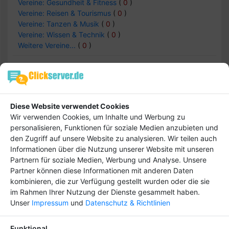
Vereine: Gesundheit & Fitness
(
0
)
Vereine: Reisen & Tourismus
(
0
)
Vereine: Tanzen & Musik
(
0
)
Vereine: Wissen & Technik
(
0
)
Weitere Vereine...
(
0
)
Menschen & Vereine -> Vereine:
Gesundheit & Fitness
Diese Website verwendet Cookies
Wir verwenden Cookies, um Inhalte und Werbung zu
Einträge :
0
personalisieren, Funktionen für soziale Medien anzubieten und
den Zugriff auf unsere Website zu analysieren. Wir teilen auch
Informationen über die Nutzung unserer Website mit unseren
keine Daten
Partnern für soziale Medien, Werbung und Analyse. Unsere
Partner können diese Informationen mit anderen Daten
kombinieren, die zur Verfügung gestellt wurden oder die sie
im Rahmen Ihrer Nutzung der Dienste gesammelt haben.
Unser
Impressum
und
Datenschutz & Richtlinien
Hebe dich ab von
Tipp
anderen ab und bringe
Funktional