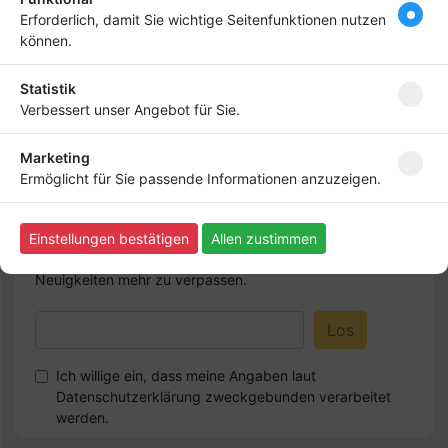
deinen Firmeneintrag
Erforderlich, damit Sie wichtige Seitenfunktionen nutzen
ganz nach vorn! Dein
können.
Premium-Eintrag schon
ab
4,99 €
Statistik
Verbessert unser Angebot für Sie.
Bringen Sie Ihr Business nach vorn!
Marketing
Ermöglicht für Sie passende Informationen anzuzeigen.
Newsletter abonnieren
Einstellungen bestätigen
Allen zustimmen
Melden Sie sich für unseren Newsletter an, um kein
Neuigkeiten mehr zu verpassen.
Ich willige ein, dass meine Angaben laut
Datenschutzerklärung zweckgebunden verarbeitet
werden.