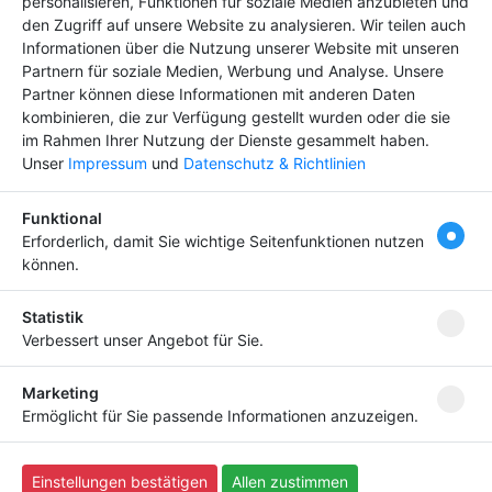
personalisieren, Funktionen für soziale Medien anzubieten und
Premium-Eintrag schon
den Zugriff auf unsere Website zu analysieren. Wir teilen auch
ab
4,99 €
Informationen über die Nutzung unserer Website mit unseren
Partnern für soziale Medien, Werbung und Analyse. Unsere
Bringen Sie Ihr Business nach vorn!
Partner können diese Informationen mit anderen Daten
kombinieren, die zur Verfügung gestellt wurden oder die sie
im Rahmen Ihrer Nutzung der Dienste gesammelt haben.
Unser
Impressum
und
Datenschutz & Richtlinien
Newsletter abonnieren
Funktional
Melden Sie sich für unseren Newsletter an, um kein
Erforderlich, damit Sie wichtige Seitenfunktionen nutzen
Neuigkeiten mehr zu verpassen.
können.
Statistik
Verbessert unser Angebot für Sie.
Ich willige ein, dass meine Angaben laut
Datenschutzerklärung zweckgebunden verarbeitet
Marketing
werden.
Ermöglicht für Sie passende Informationen anzuzeigen.
Copyright
(c) 2023 by Scriptfabrik Ltd | alle Rechte
Einstellungen bestätigen
Allen zustimmen
vorbehalten - Script:
SF-Branchenbuch V3 Pro