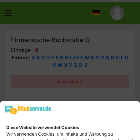
Firmensuche Buchstabe Q
Einträge :
0
Firmen:
A
B
C
D
E
F
G
H
I
J
K
L
M
N
O
P
Q
R
S
T
U
V
W
X
Y
Z
0-9
keine Daten
Hebe dich ab von
Tipp
anderen ab und bringe
Diese Website verwendet Cookies
deinen Firmeneintrag
Wir verwenden Cookies, um Inhalte und Werbung zu
ganz nach vorn! Dein